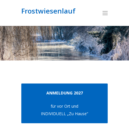
Frostwiesenlauf
ANMELDUNG 2027
für vor Ort und
INDIVIDUELL „Zu Hause“