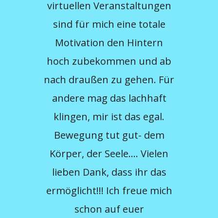
virtuellen Veranstaltungen
sind für mich eine totale
Motivation den Hintern
D
hoch zubekommen und ab
Auf
nach draußen zu gehen. Für
und
andere mag das lachhaft
den
klingen, mir ist das egal.
Bewegung tut gut- dem
Erle
Körper, der Seele…. Vielen
Nat
lieben Dank, dass ihr das
ermöglicht!!! Ich freue mich
schon auf euer
W