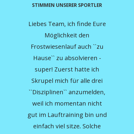
STIMMEN UNSERER SPORTLER
Liebes Team, ich finde Eure
Möglichkeit den
gel
Frostwiesenlauf auch ``zu
des 
Hause`` zu absolvieren -
hab
super! Zuerst hatte ich
Sc
Skrupel mich für alle drei
Durc
``Disziplinen`` anzumelden,
das 
weil ich momentan nicht
I
gut im Lauftraining bin und
Sonn
einfach viel sitze. Solche
– 