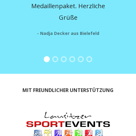
Medaillenpaket. Herzliche
(bew
Grüße
so
- Nadja Decker aus Bielefeld
wa
ne
s
Str
wi
MIT FREUNDLICHER UNTERSTÜTZUNG
- Bo